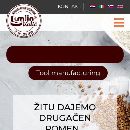
KONTAKT
Proteini - Škrob - Vlaknine
Tool manufacturing
ŽITU DAJEMO
DRUGAČEN
POMEN...